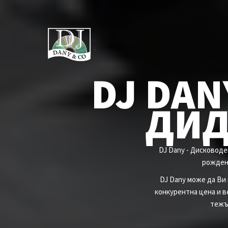
DJ DAN
ДИД
DJ Dany - Дисковод
рожден 
DJ Dany може да Ви
конкурентна цена и в
тежъ