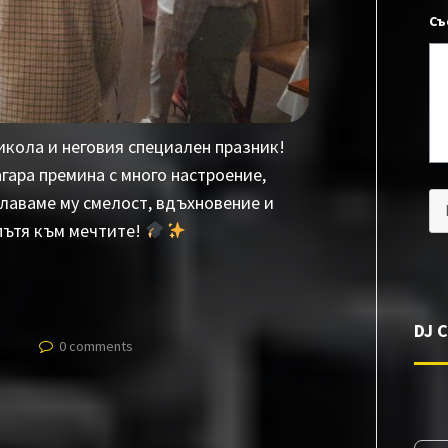
Съ
кола и неговия специален празник!
ара премина с много настроение,
лаваме му смелост, вдъхновение и
пътя към мечтите!
DJ 
0 comments