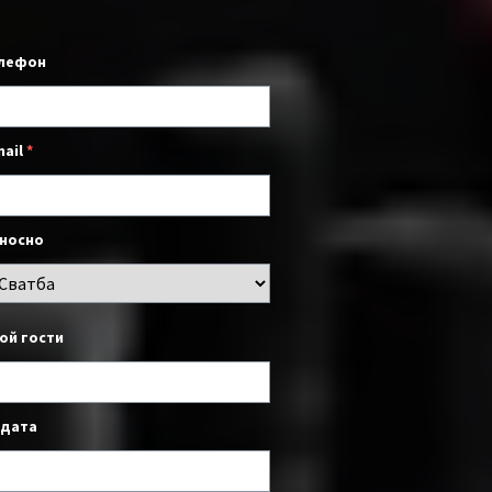
лефон
mail
*
носно
ой гости
 дата