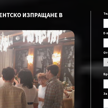
ИЕНТСКО ИЗПРАЩАНЕ В
Те
E-
От
Бр
За