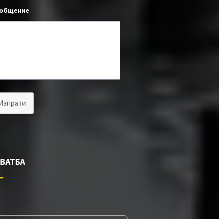
общение
Изпрати
СВАТБА