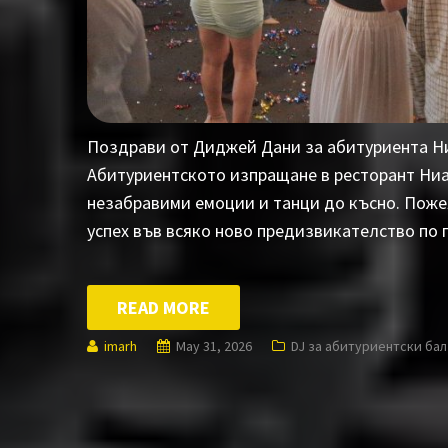
Поздрави от Диджей Дани за абитуриента Ни
Абитуриентското изпращане в ресторант Ниаг
незабравими емоции и танци до късно. Поже
успех във всяко ново предизвикателство по 
READ MORE
imarh
May 31, 2026
DJ за абитуриентски бал