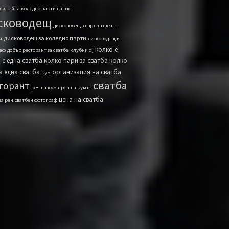
дижей за коледно парти на вас
сководещ
дисководещ за връчване на
дисководещ за коледно парти
и
дисководещ и
колко е
аф
добър ресторант за сватба
клубни dj
 е една сватба
колко пари за сватба
колко
а една сватба
организация на сватба
кум
сватба
торант
реч на кума
реч на кумът
цена на сватба
на реч
сватбен фотограф