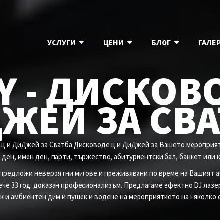
УСЛУГИ
ЦЕНИ
БЛОГ
ГАЛЕ
Y - ДИСКО
ЖЕЙ ЗА СВА
ещ и ДиДжей за Сватба Дисководещ и ДиДжей за Вашето мероприяти
ден, имен ден, парти, тържество, абитуриентски бал, банкет или 
 предложи невероятни мигове и преживявани по време на Вашият а
ече 33 год. доказан професионализъм. Предлагаме ефектно DJ лазе
к и амбиентен дим и пушек и водене на мероприятието на няколко е