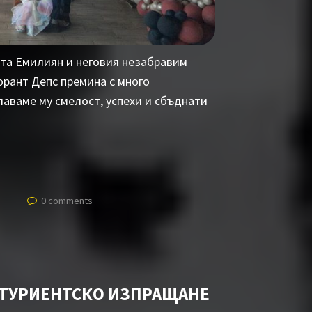
та Емилиян и неговия незабравим
орант Депс премина с много
лаваме му смелост, успехи и сбъднати
0 comments
ИТУРИЕНТСКО ИЗПРАЩАНЕ