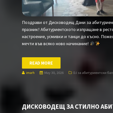
Поздрави от Дисководещ Дани за абитуриен
празник! Абитуриентското изпращане в рест
настроение, усмивки и танци до късно. Поже
мечти във всяко ново начинание!
READ MORE
imarh
May 30, 2026
DJ за абитуриентски бал
ДИСКОВОДЕЩ ЗА СТИЛНО АБ