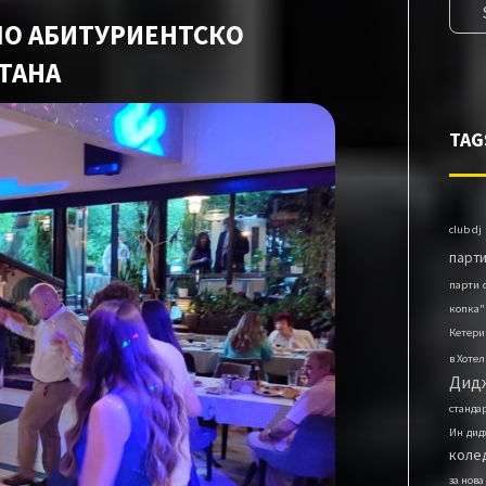
О АБИТУРИЕНТСКО
ТАНА
TAG
club dj
парт
парти
копка"
Кетери
в Хотел
Дидж
станда
Ин
дид
коле
за нова