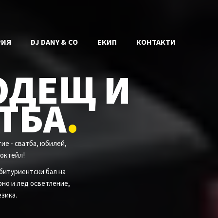
РИЯ
DJ DANY & CO
ЕКИП
КОНТАКТИ
ВОДЕЩ И
ТБА
.
е - сватба, юбилей,
коктейл!
битуриентски бал на
рно и лед осветление,
зика.