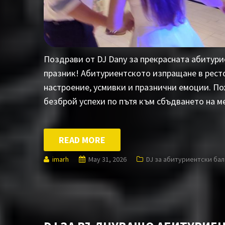
Поздрави от DJ Dany за прекрасната абитури
празник! Абитуриентското изпращане в рест
настроение, усмивки и празнични емоции. По
безброй успехи по пътя към сбъдването на м
READ MORE
imarh
May 31, 2026
DJ за абитуриентски бал