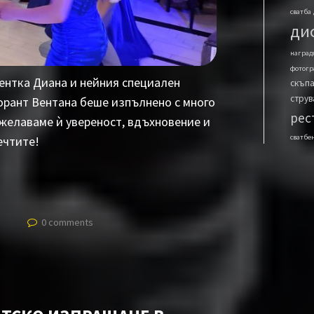
сватба
ди
наград
фотогр
ентка Диана и нейния специален
скъпа
струв
орант Вентана беше изпълнено с много
рес
желаваме ѝ увереност, вдъхновение и
сватбе
ечтите!
0 comments