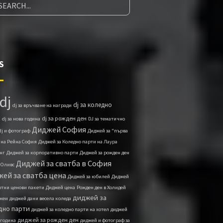
S
dj
dj за коледно
dj за връчване на награди
и
dj за рожден ден
dj за нова година
DJ за тематично
Диджей София
dj и фотограф
Диджей за "първа
 на Рейна София
Диджей за Коледно парти на Лаура
нг
Диджей за корпоративно парти
Диджей за рожден ден
Диджей за сватба в София
 Оливс
ей за сватба цена
Диджей за юбилей
Диджей
ртни ценови пакети
Диджей ценa
Рожден ден в Холидей
диджей за
жеи
диджей дани весела коледа
дно парти
диджей за коледно парти на хотел
диджей
диджей за рожден ден
 година
диджей и фотограф за