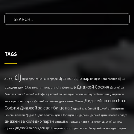
TAGS
dj
dj за коледно парти
dj за
club dj
dj за връчване на награди
dj за нова година
Диджей София
рожден ден
DJ за тематично парти
dj и фотограф
Диджей за
"първа копка" на Рейна София
Диджей за Коледно парти на Лаура Кетеринг
Диджей за
Диджей за сватба в
корпоративно парти
Диджей за рожден ден в Хотел Оливс
София
Диджей за сватба цена
Диджей за юбилей
Диджей стандартни
ценови пакети
Диджей ценa
Рожден ден в Холидей Ин
диджеи
диджей дани весела коледа
диджей за коледно парти
диджей за коледно парти на хотел
диджей за нова
диджей за рожден ден
година
диджей и фотограф за сватба
дижей за коледно парти