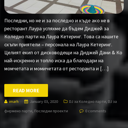
Последни, но не и за последно и къде ако не в
ресторант Лаура успяхме да бъдем Диджей за
Коледно парти на Лаура Кетеринг. Това са нашите
скъпи приятели – персонала на Лаура Кетеринг.
Целият екип от дисководещи на Диджей Дани & Ко
най-искренно и топло иска да благодари на
момчетата и момичетата от ресторанта и […]
READ MORE
imarh
January 03, 2020
DJ за Коледно парти
,
DJ за
фирмено парти
,
Последни проекти
0 comments