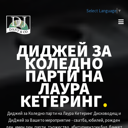
Select Language
▼
ДИДЖЕЙ ЗА
КОЛЕДНО
ПАРТИ НА
ЛАУРА
КЕТЕРИНГ
.
Диджей за Коледно парти на Лаура Кетеринг Дисководещ и
ДиДжей за Вашето мероприятие - сватба, юбилей, рожден
ден, имен ден, парти, тържество, абитуриентски бал, банкет