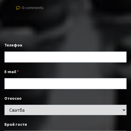
0 comments
Телефон
E-mail
*
Относно
Брой гости