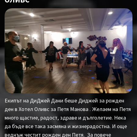
Екипът на ДиДжей Дани беше Диджей за рожден
ден в Хотел Оливс за Петя Манова . Желаем на Петя
много щастие, радост, здраве и дълголетие. Нека
да бъде все така засмяна и жизнерадостна. И още
веднъж честит рожден ден Петя. За повече