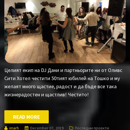
Целият екип на DJ Дани и партньорите ни от Оливс
Сити Хотел честити 50тият юбилей на Тошко и му
желаят много щастие, радост и да бъде все така
жизнерадостен и щастлив! Честито!
READ MORE
imarh
December 07, 2019
Последни проекти