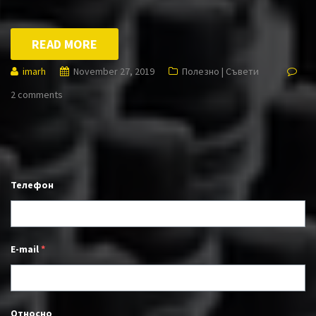
READ MORE
imarh
November 27, 2019
Полезно | Съвети
2 comments
Телефон
E-mail
*
Относно