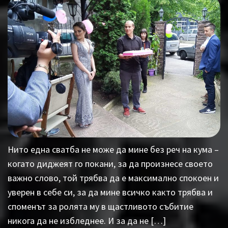
Нито една сватба не може да мине без реч на кума –
когато диджеят го покани, за да произнесе своето
важно слово, той трябва да е максимално спокоен и
уверен в себе си, за да мине всичко както трябва и
споменът за ролята му в щастливото събитие
никога да не избледнее. И за да не […]