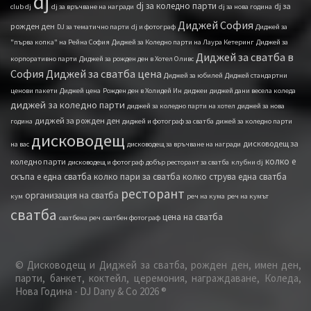
dj
dj за коледно парти
dj за
club dj
dj за връчване на награди
dj за нова година
Диджей София
рожден ден
DJ за тематично парти
dj и фотограф
Диджей за
"първа копка" на Рейна София
Диджей за Коледно парти на Лаура Кетеринг
Диджей за
Диджей за сватба в
корпоративно парти
Диджей за рожден ден в Хотел Оливс
София
Диджей за сватба цена
Диджей за юбилей
Диджей стандартни
ценови пакети
Диджей ценa
Рожден ден в Холидей Ин
диджеи
диджей дани весела коледа
диджей за коледно парти
диджей за коледно парти на хотел
диджей за нова
диджей за рожден ден
година
диджей и фотограф за сватба
дижей за коледно парти
дисководещ
дисководещ за
на вас
дисководещ за връчване на награди
колко е
коледно парти
дисководещ и фотограф
добър ресторант за сватба
клубни dj
скъпа е една сватба
колко пари за сватба
колко струва една сватба
ресторант
организация на сватба
кум
реч на кума
реч на кумът
сватба
цена на сватба
сватбена реч
сватбен фотограф
© Дисководещ и Диджей за сватба, рожден ден, имен ден,
парти, банкет, коктейл, церемония, награждаване, Коледа,
Нова Година - DJ Dany & Co 2026 ®