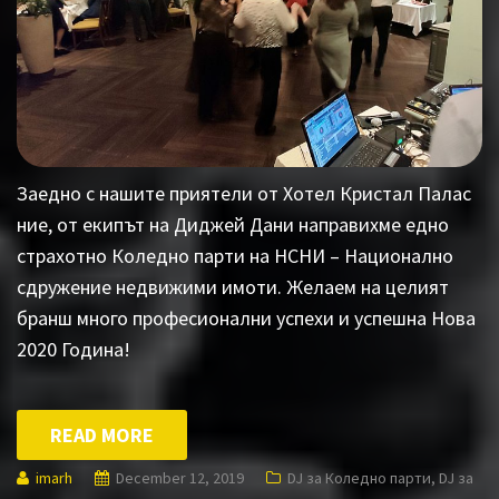
Заедно с нашите приятели от Хотел Кристал Палас
ние, от екипът на Диджей Дани направихме едно
страхотно Коледно парти на НСНИ – Национално
сдружение недвижими имоти. Желаем на целият
бранш много професионални успехи и успешна Нова
2020 Година!
READ MORE
imarh
December 12, 2019
DJ за Коледно парти
,
DJ за