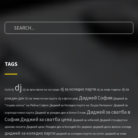
TAGS
dj
dj за коледно парти
dj за
club dj
dj за връчване на награди
dj за нова година
Диджей София
рожден ден
DJ за тематично парти
dj и фотограф
Диджей за
"първа копка" на Рейна София
Диджей за Коледно парти на Лаура Кетеринг
Диджей за
Диджей за сватба в
корпоративно парти
Диджей за рожден ден в Хотел Оливс
София
Диджей за сватба цена
Диджей за юбилей
Диджей стандартни
ценови пакети
Диджей ценa
Рожден ден в Холидей Ин
диджеи
диджей дани весела коледа
диджей за коледно парти
диджей за коледно парти на хотел
диджей за нова