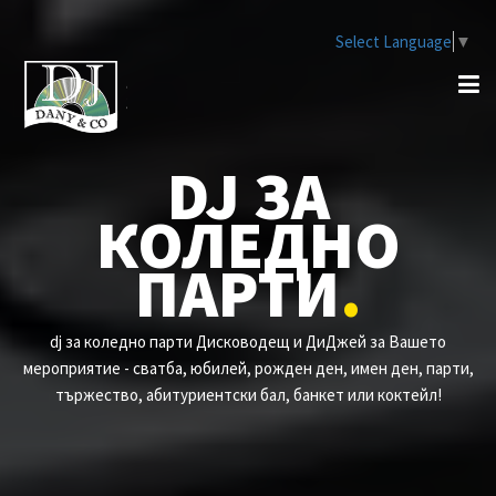
Select Language
▼
DJ ЗА
КОЛЕДНО
ПАРТИ
.
dj за коледно парти Дисководещ и ДиДжей за Вашето
мероприятие - сватба, юбилей, рожден ден, имен ден, парти,
тържество, абитуриентски бал, банкет или коктейл!