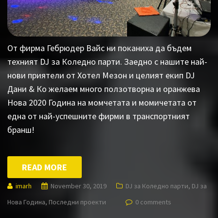
От фирма Гебрюдер Вайс ни поканиха да бъдем
техният DJ за Коледно парти. Заедно с нашите най-
нови приятели от Хотел Мезон и целият екип DJ
Дани & Ко желаем много ползотворна и оранжева
Нова 2020 Година на момчетата и момичетата от
една от най-успешните фирми в транспортният
бранш!
READ MORE
imarh
November 30, 2019
DJ за Коледно парти
,
DJ за
Нова Година
,
Последни проекти
0 comments