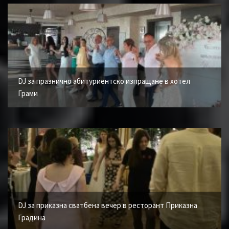
DJ за празнично абитуриентско изпращане в хотел
Грами
DJ за приказна сватбена вечер в ресторант Приказна
Градина