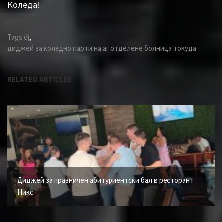
Коледа!
Tags:
dj
,
диджей за коледно парти на аг отделене болница токуда
RELATED ARTICLES
Диджей за празничен абитуриентски бал в ресторант
Никс