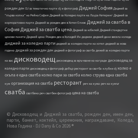
Диджей София
рожден ден
DJ за тематично парти
dj и фотограф
Диджей за
"първа копка" на Рейна София
Диджей за Коледно парти на Лаура Кетеринг
Диджей за
Диджей за сватба в
корпоративно парти
Диджей за рожден ден в Хотел Оливс
София
Диджей за сватба цена
Диджей за юбилей
Диджей стандартни
ценови пакети
Диджей ценa
Рожден ден в Холидей Ин
диджеи
диджей дани весела коледа
диджей за коледно парти
диджей за коледно парти на хотел
диджей за нова
диджей за рожден ден
година
диджей и фотограф за сватба
дижей за коледно парти
дисководещ
дисководещ за
на вас
дисководещ за връчване на награди
колко е
коледно парти
дисководещ и фотограф
добър ресторант за сватба
клубни dj
скъпа е една сватба
колко пари за сватба
колко струва една сватба
ресторант
организация на сватба
кум
реч на кума
реч на кумът
сватба
цена на сватба
сватбена реч
сватбен фотограф
© Дисководещ и Диджей за сватба, рожден ден, имен ден,
парти, банкет, коктейл, церемония, награждаване, Коледа,
Нова Година - DJ Dany & Co 2026 ®