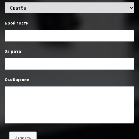
Брой гости
За дата
Съобщение
Изпрати