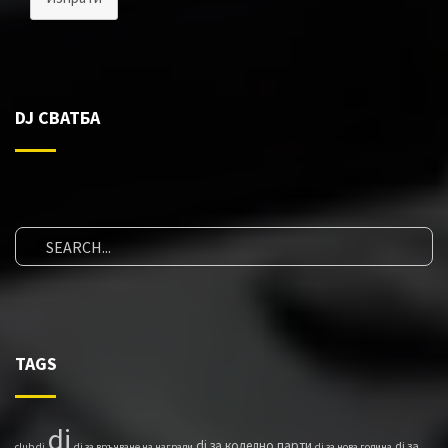
DJ СВАТБА
TAGS
dj
dj за коледно парти
dj за
club dj
dj за връчване на награди
dj за нова година