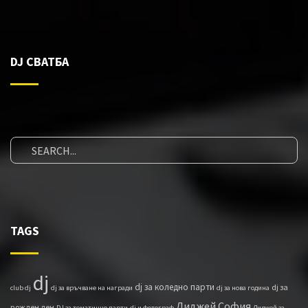
DJ СВАТБА
TAGS
dj
dj за коледно парти
dj за
club dj
dj за връчване на награди
dj за нова година
Диджей София
рожден ден
DJ за тематично парти
dj и фотограф
Диджей за