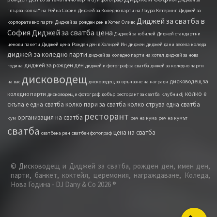
"първа копка" на Рейна София
Диджей за Коледно парти на Лаура Кетеринг
Диджей за
Диджей за сватба в
корпоративно парти
Диджей за рожден ден в Хотел Оливс
София
Диджей за сватба цена
Диджей за юбилей
Диджей стандартни
ценови пакети
Диджей ценa
Рожден ден в Холидей Ин
диджеи
диджей дани весела коледа
диджей за коледно парти
диджей за коледно парти на хотел
диджей за нова
диджей за рожден ден
година
диджей и фотограф за сватба
дижей за коледно парти
дисководещ
дисководещ за
на вас
дисководещ за връчване на награди
колко е
коледно парти
дисководещ и фотограф
добър ресторант за сватба
клубни dj
скъпа е една сватба
колко пари за сватба
колко струва една сватба
ресторант
организация на сватба
кум
реч на кума
реч на кумът
сватба
цена на сватба
сватбена реч
сватбен фотограф
© Дисководещ и Диджей за сватба, рожден ден, имен ден,
парти, банкет, коктейл, церемония, награждаване, Коледа,
Нова Година - DJ Dany & Co 2026 ®