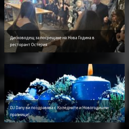
Дисководещ за посрещане на Нова Година в
ресторант Остерия
DJ Dany ви поздравява с Коледните и Новогодишни
празници!