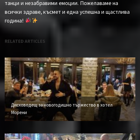
танци и незабравими емоции. Пожелаваме на
всички здраве, късмет и една успешна и щастлива
година!
RELATED ARTICLES
Дисководещ за новогодишно тържество в хотел
Морени