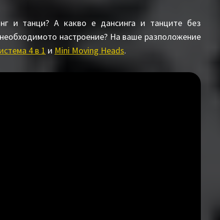
нг и танци? А какво е дансинга и танците без
необходимото настроение? На ваше разположение
истема 4 в 1
и
Mini Moving Heads
.