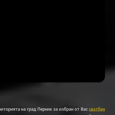
иторията на град Перник за избран от Вас
сватбен