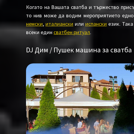
Когато на Вашата сватба и тържество прис
то нив може да водим мероприятието едно
немски
,
италиански
или
испански
език. Така
всеки един
сватбен ритуал
.
DJ Дим / Пушек машина за сватба