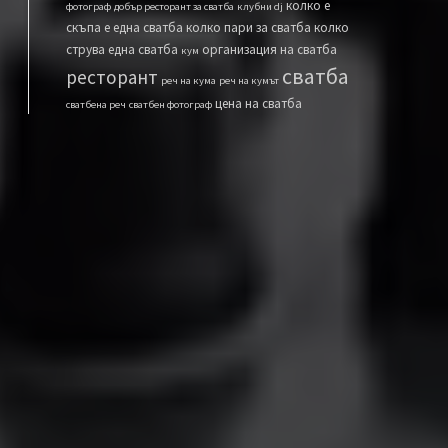
колко е
фотограф
добър ресторант за сватба
клубни dj
скъпа е една сватба
колко пари за сватба
колко
струва една сватба
организация на сватба
кум
сватба
ресторант
реч на кума
реч на кумът
цена на сватба
сватбена реч
сватбен фотограф