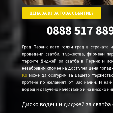
ЦЕНА ЗА DJ ЗА ТОВА СЪБИТИЕ?
0888 517 889
Град Перник като голям град в страната 
проведени сватби, тържества, фирмени па
търсите Диджей за сватба в Перник и ис
незабравим спомен на достъпна цена попадн
Ко
може да осигурим за Вашето тържество 
протече по желаният от Вас начин. И най
водещ и озвучено качествено и на високо ни
Диско водещ и диджей за сватба 