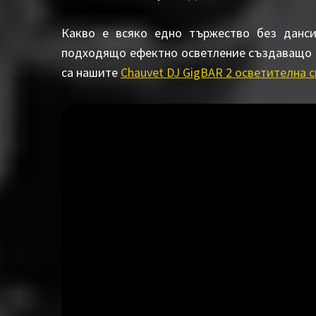
Какво е всяко едно тържество без данси
подходящо ефектно осветление създаващо 
са нашите
Chauvet DJ GigBAR 2 осветителна с