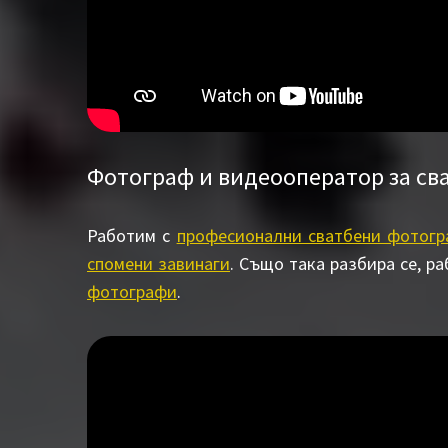
Фотограф и видеооператор за св
Работим с
професионални сватбени фотогр
спомени завинаги
. Също така разбира се, р
фотографи
.