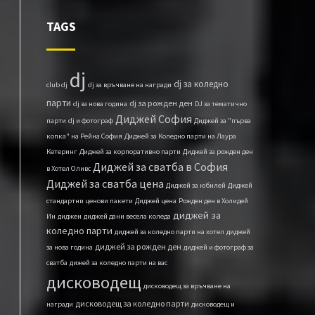
TAGS
dj
dj за коледно
club dj
dj за връчване на награди
парти
dj за рожден ден
dj за нова година
DJ за тематично
Диджей София
парти
dj и фотограф
Диджей за "първа
копка" на Рейна София
Диджей за Коледно парти на Лаура
Кетеринг
Диджей за корпоративно парти
Диджей за рожден ден
Диджей за сватба в София
в Хотел Оливс
Диджей за сватба цена
Диджей за юбилей
Диджей
стандартни ценови пакети
Диджей ценa
Рожден ден в Холидей
диджей за
Ин
диджеи
диджей дани весела коледа
коледно парти
диджей за коледно парти на хотел
диджей
диджей за рожден ден
за нова година
диджей и фотограф за
сватба
дижей за коледно парти на вас
дисководещ
дисководещ за връчване на
дисководещ за коледно парти
награди
дисководещ и