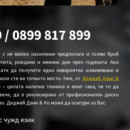
 / 0899 817 899
и с не малко население предполага и голям брой
ртита, рождени и именни дни през годината. Ако
кате да получите едно невероятно изживяване и
али сте на точното място. Ние, от
Диджей Дани &
– цялата налична техника и екип така, че то да
-вече, да е реализирано от професионален диско
во. Диджей Дани & Ко може да осигури за Вас:
с чужд език