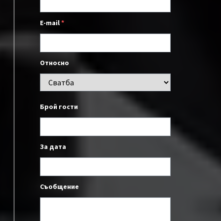
E-mail
*
Относно
Брой гости
За дата
Съобщение