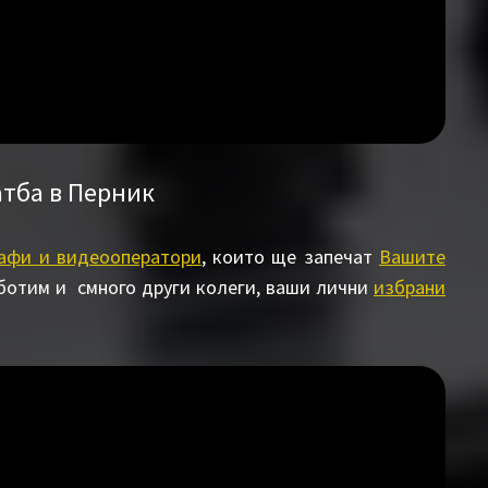
атба в Перник
афи и видеооператори
, които ще запечат
Вашите
аботим и смного други колеги, ваши лични
избрани